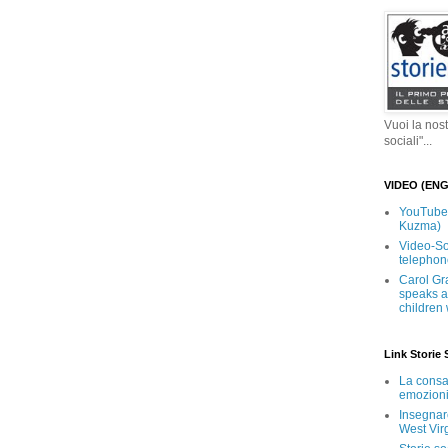
Vuoi la nos
sociali"...
VIDEO (ENG
YouTube V
Kuzma)
Video-So
telephon
Carol Gra
speaks ab
children
Link Storie 
La consa
emozioni
Insegnare
West Vir