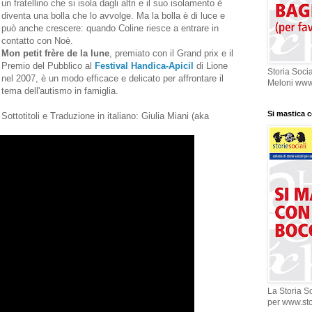
un fratellino che si isola dagli altri e il suo isolamento è
diventa una bolla che lo avvolge. Ma la bolla è di luce e
può anche crescere: quando Coline riesce a entrare in
contatto con Noè.
Mon petit frère de la lune
, premiato con il Grand prix e il
Premio del Pubblico al
Festival Handica-Apicil
di Lione
Storia Socia
nel 2007, è un modo efficace e delicato per affrontare il
Meloni www.s
tema dell'autismo in famiglia.
Si mastica 
Sottotitoli e Traduzione in italiano: Giulia Miani (aka
La Storia So
per www.stor