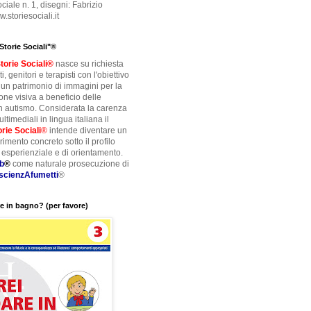
ciale n. 1, disegni: Fabrizio
storiesociali.it
"Storie Sociali"®
torie Sociali®
nasce su richiesta
, genitori e terapisti con l'obiettivo
e un patrimonio di immagini per la
ne visiva a beneficio delle
 autismo. Considerata la carenza
ltimediali in lingua italiana il
orie Sociali
®
intende diventare un
erimento concreto sotto il profilo
, esperienziale e di orientamento.
b
®
come naturale prosecuzione di
scienzAfumetti
®
e in bagno? (per favore)