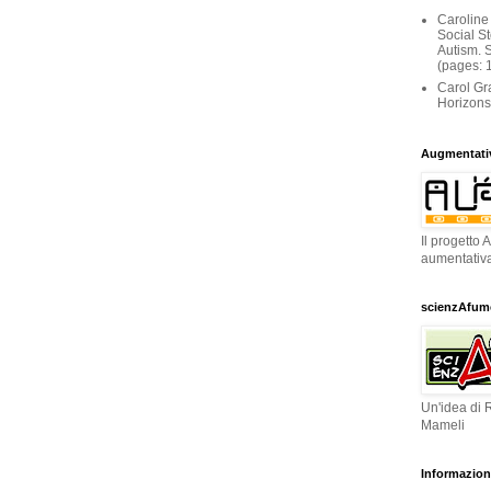
Caroline
Social St
Autism. 
(pages: 
Carol Gr
Horizons
Augmentati
Il progetto
aumentativa
scienzAfume
Un'idea di 
Mameli
Informazion