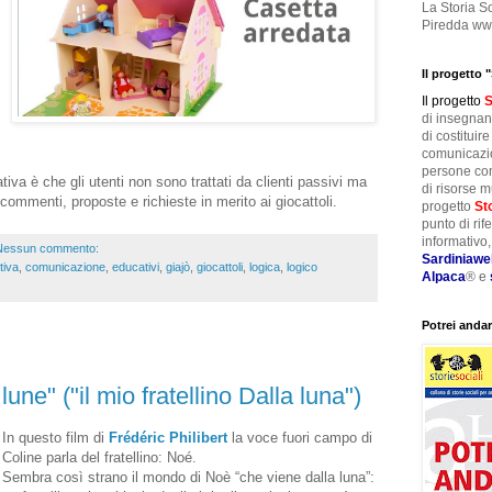
La Storia So
Piredda www.
Il progetto 
Il progetto
S
di insegnanti
di costituir
comunicazio
persone con
tiva è che gli utenti non sono trattati da clienti passivi ma
di risorse mu
commenti, proposte e richieste in merito ai giocattoli.
progetto
St
punto di rif
informativo
Nessun commento:
Sardiniawe
tiva
,
comunicazione
,
educativi
,
giajò
,
giocattoli
,
logica
,
logico
Alpaca
® e
Potrei andar
lune" ("il mio fratellino Dalla luna")
In questo film di
Frédéric Philibert
la voce fuori campo di
Coline parla del fratellino: Noé.
Sembra così strano il mondo di Noè “che viene dalla luna”: