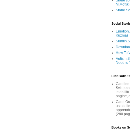
Storie so
M.Motta)
Storie So
Social Stori
Emotion 
Kuzma)
Sumlin S
Download 
How To W
Autism S
Need to 
Libri sulle S
Caroline 
Sviluppa
le abilit
pagine, 
Carol Gra
uso delle
apprender
(280 pag
Books on So