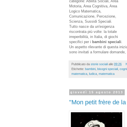
categorie: Abilità Sociali, Area
Motoria, Area Cognitiva, Area
Logico Matematica,
Comunicazione, Percezione,
Scienza, Sussidi Speciali.
Tutto nasce da un'esigenza
riscontrata più volte: la totale
irreperibilità, in Italia, di giochi
specifici per i
bambini speciali
.
Un aspetto rilevante di questa inizia
sono invitati a formulare domande, 
Pubblicato da
storie sociali
alle
09:26
Etichette:
bambini
,
bisogni speciali
,
cogni
matematica
,
ludica
,
matematica
giovedì 15 agosto 2013
"Mon petit frère de la 