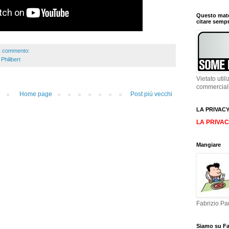
Questo mater
citare sempr
1 commento:
,
Philibert
Vietato uti
commercial
Home page
Post più vecchi
LA PRIVACY
LA PRIVAC
Mangiare
Fabrizio Pa
Siamo su F