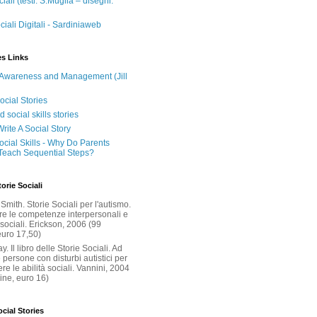
ciali (testi: S.Muglia – disegni:
ciali Digitali - Sardiniaweb
es Links
Awareness and Management (Jill
ocial Stories
social skills stories
rite A Social Story
ocial Skills - Why Do Parents
Teach Sequential Steps?
torie Sociali
Smith. Storie Sociali per l'autismo.
re le competenze interpersonali e
à sociali. Erickson, 2006 (99
euro 17,50)
y. Il libro delle Storie Sociali. Ad
 persone con disturbi autistici per
e le abilità sociali. Vannini, 2004
ine, euro 16)
cial Stories