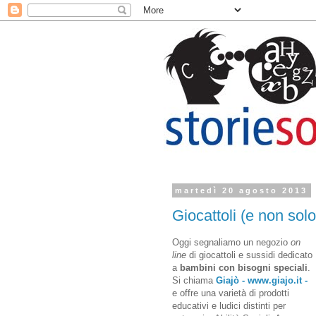
martedì 20 agosto 2013
Giocattoli (e non sol
Oggi segnaliamo un negozio
on
line
di giocattoli e sussidi dedicato
a
bambini con bisogni speciali
.
Si chiama
Giajò - www.giajo.it -
e offre una varietà di prodotti
educativi e ludici distinti per