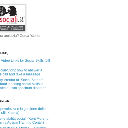
tra amicizia? Cerca "storie
LISH)
ideo Links for Social Skills (Jill
cial-Story: how to answer a
e call and take a message
y, creator of "Social Stories"
out teaching social skills to
 with autism spectrum disorder
Sociali
pevolezza e la gestione delle
 (Jill Kuzma)
 le abilità sociali (Kent Moreno,
ginia Autism Training Center)